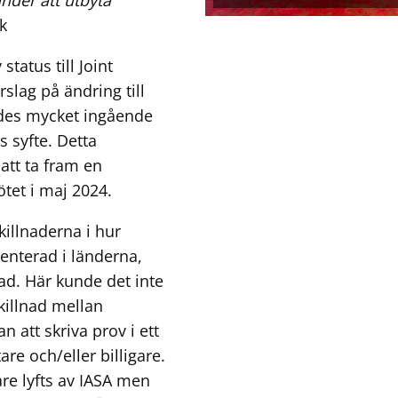
k
status till Joint
slag på ändring till
des mycket ingående
 syfte. Detta
 att ta fram en
tet i maj 2024.
killnaderna i hur
enterad i länderna,
ad. Här kunde det inte
skillnad mellan
n att skriva prov i ett
re och/eller billigare.
re lyfts av IASA men