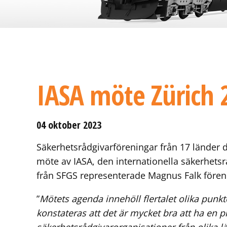
IASA möte Zürich 
04 oktober 2023
Säkerhetsrådgivarföreningar från 17 länder de
möte av IASA, den internationella säkerhets
från SFGS representerade Magnus Falk fören
”
Mötets agenda innehöll flertalet olika punkt
konstateras att det är mycket bra att ha en p
säkerhetsrådgivarorganisationer från olika lä