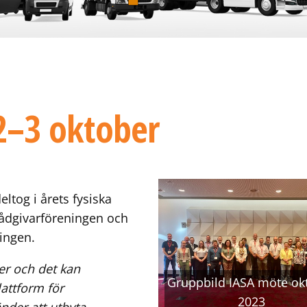
2–3 oktober
ltog i årets fysiska
rådgivarföreningen och
ingen.
er och det kan
Gruppbild IASA möte ok
lattform för
2023
nder att utbyta