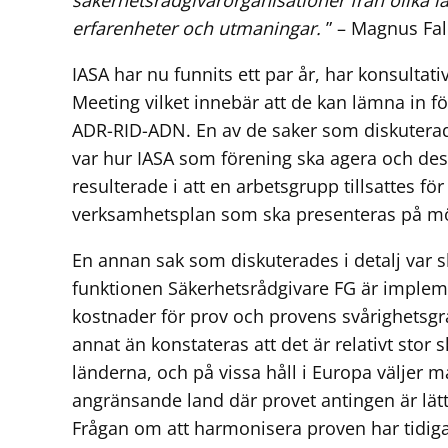
erfarenheter och utmaningar.
” – Magnus Fal
IASA har nu funnits ett par år, har konsultativ 
Meeting vilket innebär att de kan lämna in för
ADR-RID-ADN. En av de saker som diskutera
var hur IASA som förening ska agera och dess
resulterade i att en arbetsgrupp tillsattes för
verksamhetsplan som ska presenteras på mö
En annan sak som diskuterades i detalj var s
funktionen Säkerhetsrådgivare FG är implem
kostnader för prov och provens svårighetsgr
annat än konstateras att det är relativt stor 
länderna, och på vissa håll i Europa väljer ma
angränsande land där provet antingen är lätta
Frågan om att harmonisera proven har tidiga